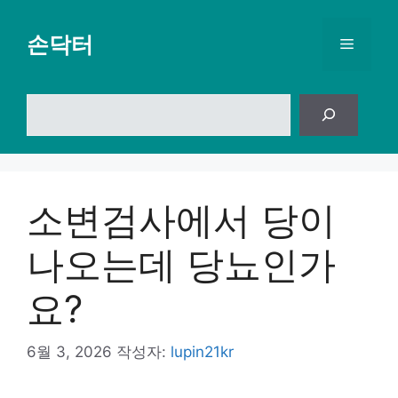
컨
텐
손닥터
메
츠
로
뉴
건
검
너
색
뛰
기
소변검사에서 당이
나오는데 당뇨인가
요?
6월 3, 2026
작성자:
lupin21kr