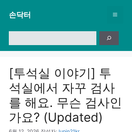
컨
텐
손닥터
메
츠
로
뉴
건
검
너
색
뛰
기
[투석실 이야기] 투
석실에서 자꾸 검사
를 해요. 무슨 검사인
가요? (Updated)
6월 12, 2026
작성자:
lupin21kr