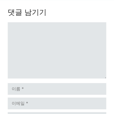
댓글 남기기
댓
글
이
름
이
메
일