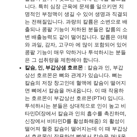
니다. 특히 심장 근육에 문제를 일으키면 치
명적인 부정맥이 생길 수 있어 생명과 직결되
는 전해질입니다. 과량의 칼륨은 소변으로 배
출되나 콩팥 기능이 저하된 분들은 칼륨의 소
변 배출능력도 같이 떨어집니다. 칼륨은 야채
와 과일, 감자, 고구마 에 많이 포함되어 있어
콩팥 기능이 매우 약하거나 투석하시는 분들
은 그 섭취량을 제한해야 합니다.
칼슘, 인, 부갑상샘 호르몬
: 칼슘과 인, 부갑
상선 호르몬은 뼈와 관계가 있습니다. 뼈는
칼슘의 저장 창고인데 혈액에 칼슘이 떨어지
면 뼈에서 칼슘을 꺼내옵니다. 이 때 작용하
는 호르몬이 부갑상선 호르몬(PTH) 입니다.
투석하시는 분들은 상대적으로 인이 높고 비
타민D(장에서 칼슘과 인의 흡수를 촉진하며,
신장에서 비타민D를 활성화해줌) 의 활성이
떨어져 혈중 칼슘이 떨어지는데 이 때 부갑상
선 호르몬이 작용하여 뼈에서 칼슘을 꺼내옵