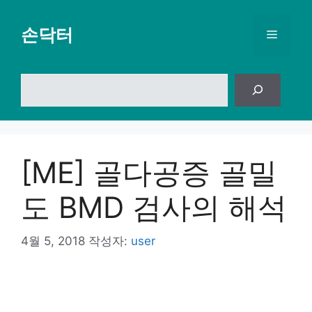
컨
텐
손닥터
메
츠
로
뉴
건
검
너
색
뛰
기
[ME] 골다공증 골밀
도 BMD 검사의 해석
4월 5, 2018
작성자:
user