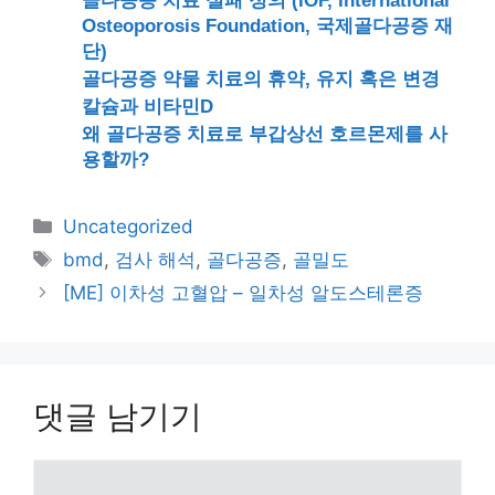
골다공증 치료 실패 정의 (IOF, International
Osteoporosis Foundation, 국제골다공증 재
단)
골다공증 약물 치료의 휴약, 유지 혹은 변경
칼슘과 비타민D
왜 골다공증 치료로 부갑상선 호르몬제를 사
용할까?
카
Uncategorized
테
태
bmd
,
검사 해석
,
골다공증
,
골밀도
고
그
[ME] 이차성 고혈압 – 일차성 알도스테론증
리
댓글 남기기
댓