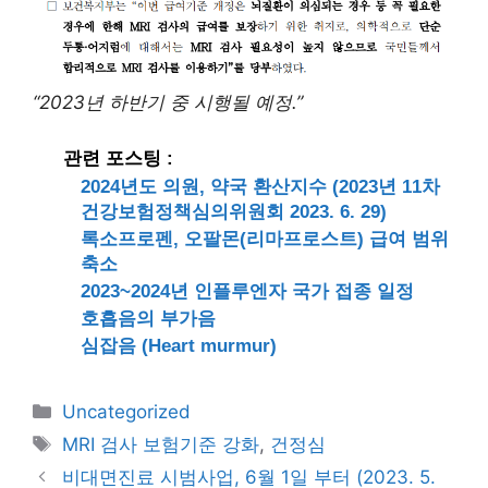
“2023년 하반기 중 시행될 예정.”
관련 포스팅 :
2024년도 의원, 약국 환산지수 (2023년 11차
건강보험정책심의위원회 2023. 6. 29)
록소프로펜, 오팔몬(리마프로스트) 급여 범위
축소
2023~2024년 인플루엔자 국가 접종 일정
호흡음의 부가음
심잡음 (Heart murmur)
카
Uncategorized
테
태
MRI 검사 보험기준 강화
,
건정심
고
그
비대면진료 시범사업, 6월 1일 부터 (2023. 5.