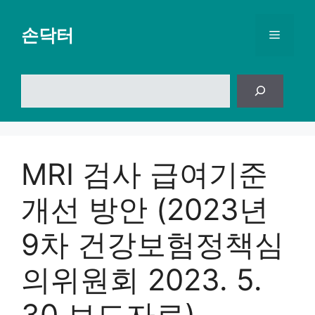
컨
텐
손닥터
메
츠
로
뉴
건
검
너
색
뛰
기
MRI 검사 급여기준
개선 방안 (2023년
9차 건강보험정책심
의위원회 2023. 5.
30 보도자료)