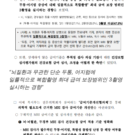
“뇌질환과 무관한 단순 두통, 어지럼에
일률적으로 복합촬영 최대 급여 보장범위인 3촬영
실시하는 경향”