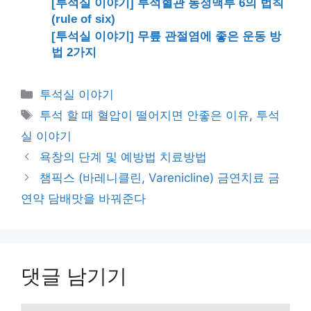
[투석실 이야기] 투석혈관 동정맥루 6의 법칙
(rule of six)
[투석실 이야기] 무릎 관절염에 좋은 운동 방
법 2가지
카
투석실 이야기
테
태
투석 할 때 혈압이 떨어지면 안좋은 이유
,
투석
고
그
실 이야기
리
욕창의 단계 및 예방법 치료방법
챔픽스 (바레니클린, Varenicline) 금연치료 금
연약 담배맛을 바꿔준다
댓글 남기기