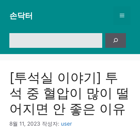
컨
텐
손닥터
메
츠
로
뉴
건
검
너
색
뛰
기
[투석실 이야기] 투
석 중 혈압이 많이 떨
어지면 안 좋은 이유
8월 11, 2023
작성자:
user