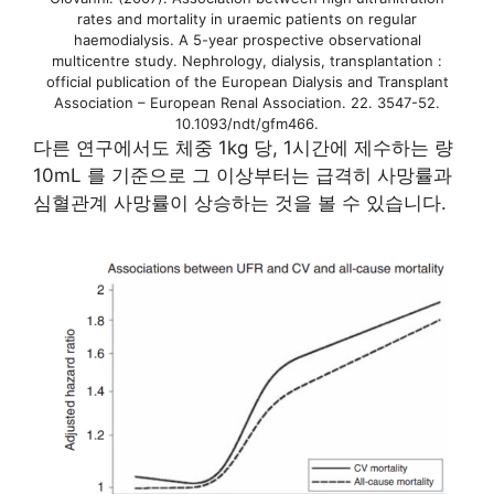
rates and mortality in uraemic patients on regular
haemodialysis. A 5-year prospective observational
multicentre study. Nephrology, dialysis, transplantation :
official publication of the European Dialysis and Transplant
Association – European Renal Association. 22. 3547-52.
10.1093/ndt/gfm466.
다른 연구에서도 체중 1kg 당, 1시간에 제수하는 량
10mL 를 기준으로 그 이상부터는 급격히 사망률과
심혈관계 사망률이 상승하는 것을 볼 수 있습니다.