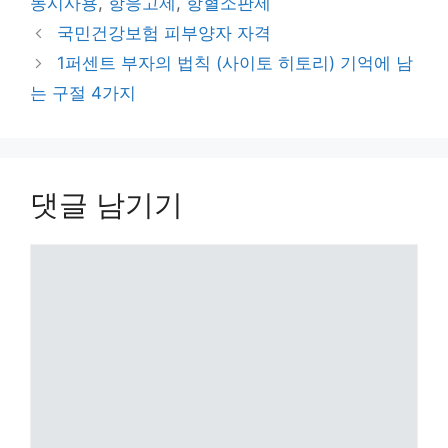
동시사용
,
항응고제
,
항혈소판제
리
​국민건강보험 피부양자 자격
1퍼센트 부자의 법칙 (사이토 히토리) 기억에 남
는 구절 4가지
댓글 남기기
댓
글