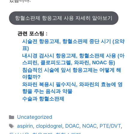
항혈소판제 항응고제 사용 자세히 알아보기
관련 포스팅 :
시술전 항응고제, 항혈소판제 중단 시기 (요약
표)
내시경 검사시 항응고제, 항혈소판제 사용 (아
스피린, 클로피도그렐, 와파린, NOAC 등)
침습적인 시술에 앞서 항응고제는 어떻게 해
야할까?
와파린 복용시 필수지식, 와파린의 효능에 영
향을 주는 음식과 약물
수술과 항혈소판제
카
Uncategorized
테
태
aspirin
,
clopidogrel
,
DOAC
,
NOAC
,
PTE/DVT
,
고
그