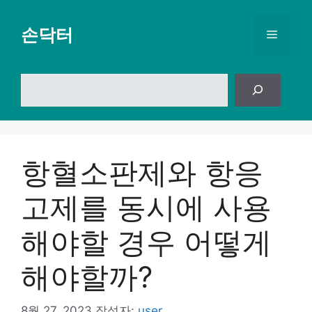
컨
텐
손닥터
메
츠
로
뉴
건
검
너
색
뛰
기
항혈소판제와 항응
고제를 동시에 사용
해야할 경우 어떻게
해야할까?
8월 27, 2023
작성자:
user