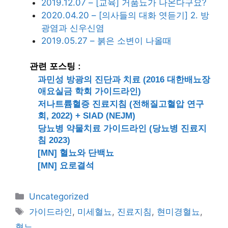
2019.12.07 – [교육] 거품뇨가 나온다구요?
2020.04.20 – [의사들의 대화 엿듣기] 2. 방
광염과 신우신염
2019.05.27 – 붉은 소변이 나올때
관련 포스팅 :
과민성 방광의 진단과 치료 (2016 대한배뇨장
애요실금 학회 가이드라인)
저나트륨혈증 진료지침 (전해질고혈압 연구
회, 2022) + SIAD (NEJM)
당뇨병 약물치료 가이드라인 (당뇨병 진료지
침 2023)
[MN] 혈뇨와 단백뇨
[MN] 요로결석
카
Uncategorized
테
태
가이드라인
,
미세혈뇨
,
진료지침
,
현미경혈뇨
,
고
그
혈뇨