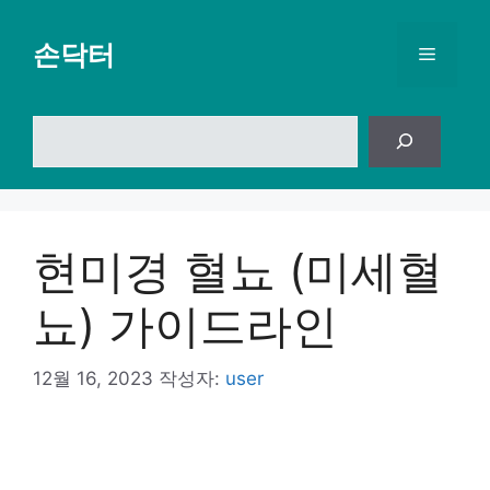
컨
텐
손닥터
메
츠
로
뉴
건
검
너
색
뛰
기
현미경 혈뇨 (미세혈
뇨) 가이드라인
12월 16, 2023
작성자:
user