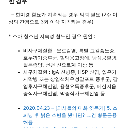
한 경우
– 현미경 혈뇨가 지속되는 경우 의뢰 필요 (2주 이
상의 간경으로 3회 이상 지속되는 경우)
* 소아 청소년 지속성 혈뇨인 경우 원인 :
비사구체질환 : 요로감염, 특발 고칼슘뇨증,
호두까기증후군, 혈액응고장애, 낭성콩팥병,
윌름종양, 선천 신요로계 이상 등
사구체질환 : IgA 신병증, HSP 신염, 얇은기
저막병 또는 상염색체우성알포트 증후군, 감
염후사구체신염, 용혈요독증후군, 메산지움
증식사구체신염, 막증식사구체신염 등
2020.04.23 – [의사들의 대화 엿듣기] 5. 스
피닝 후 붉은 소변을 봤다면? 그건 횡문근융
해증