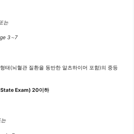
3 또는
age 3∼7
머 형태(뇌혈관 질환을 동반한 알츠하이머 포함)의 중등
State Exam) 20이하
 또는