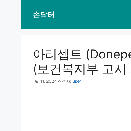
컨
텐
손닥터
츠
로
건
너
뛰
아리셉트 (Donepe
기
(보건복지부 고시 제
1월 11, 2024
작성자:
user