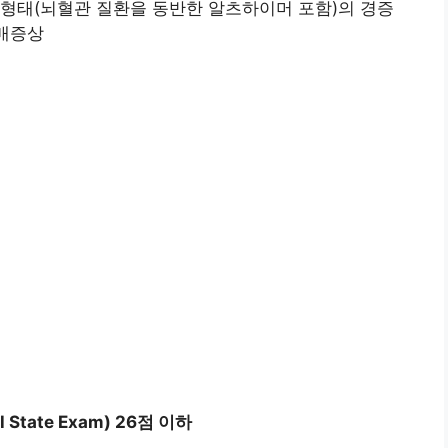
머 형태(뇌혈관 질환을 동반한 알츠하이머 포함)의 경증
 치매증상
State Exam) 26점 이하