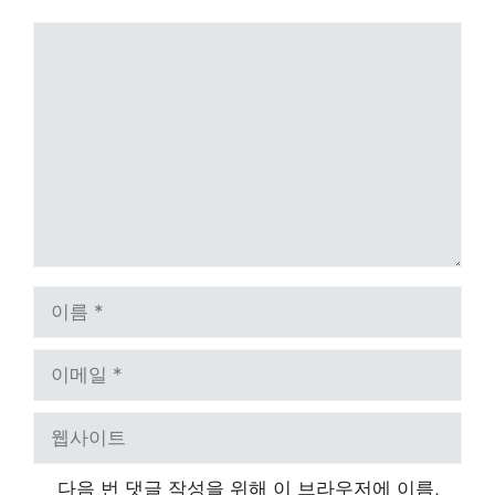
댓
글
이
름
이
메
일
웹
사
이
다음 번 댓글 작성을 위해 이 브라우저에 이름,