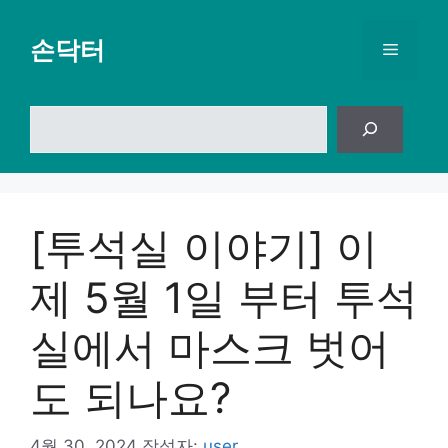
컨
텐
손닥터
메
츠
로
뉴
건
검
너
색
뛰
기
[투석실 이야기] 이
제 5월 1일 부터 투석
실에서 마스크 벗어
도 되나요?
4월 30, 2024
작성자:
user