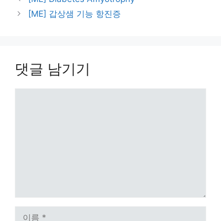
리
[ME] 갑상샘 기능 항진증
댓글 남기기
댓
글
이