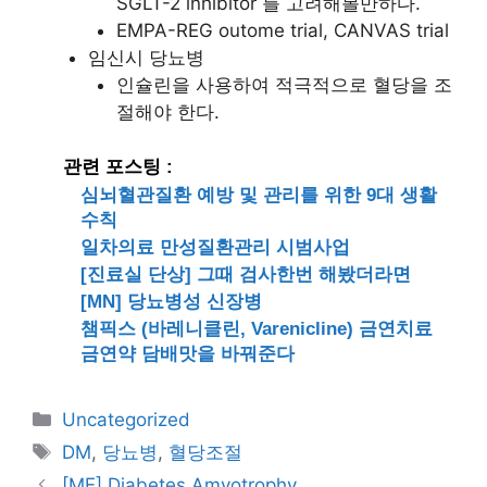
SGLT-2 inhibitor 를 고려해볼만하다.
EMPA-REG outome trial, CANVAS trial
임신시 당뇨병
인슐린을 사용하여 적극적으로 혈당을 조
절해야 한다.
관련 포스팅 :
심뇌혈관질환 예방 및 관리를 위한 9대 생활
수칙
일차의료 만성질환관리 시범사업
[진료실 단상] 그때 검사한번 해봤더라면
[MN] 당뇨병성 신장병
챔픽스 (바레니클린, Varenicline) 금연치료
금연약 담배맛을 바꿔준다
카
Uncategorized
테
태
DM
,
당뇨병
,
혈당조절
고
그
[ME] Diabetes Amyotrophy