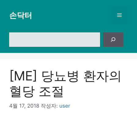
컨
텐
손닥터
메
츠
로
뉴
건
검
너
색
뛰
기
[ME] 당뇨병 환자의
혈당 조절
4월 17, 2018
작성자:
user