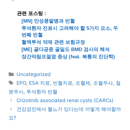
관련 포스팅 :
[MN] 만성콩팥병과 빈혈
투석환자 진료시 고려해야 할 5가지 요소, 두
번째 빈혈
혈액투석 약제 관련 보험규정
[ME] 골다공증 골밀도 BMD 검사의 해석
장간막림프절염 증상 (feat. 복통의 진단학)
카
Uncategorized
테
태
EPO
,
ESA 치료
,
빈혈치료
,
조혈제
,
조혈주사
,
철
고
그
분주사
,
투석환자 빈혈
리
Crizotinib associated renal cysts (CARCs)
건강검진에서 혈뇨가 있다는데 어떻게 해야할까
요?