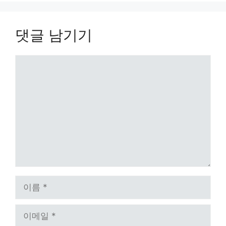
댓글 남기기
댓
글
이
름
이
메