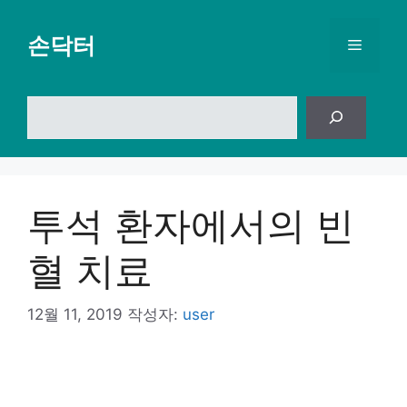
컨
텐
손닥터
메
츠
로
뉴
건
검
너
색
뛰
기
투석 환자에서의 빈
혈 치료
12월 11, 2019
작성자:
user