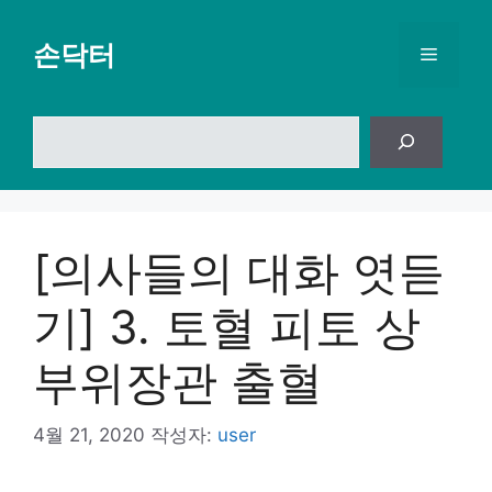
컨
텐
손닥터
메
츠
로
뉴
건
검
너
색
뛰
기
[의사들의 대화 엿듣
기] 3. 토혈 피토 상
부위장관 출혈
4월 21, 2020
작성자:
user