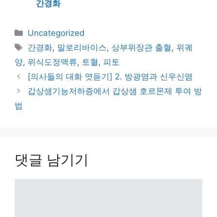
간경화
카
Uncategorized
테
태
간경화
,
말로리바이스
,
상부위장관 출혈
,
위궤
고
그
양
,
위식도정맥류
,
토혈
,
피토
리
[의사들의 대화 엿듣기] 2. 방광염과 신우신염
갑상샘기능저하증에서 갑상샘 호르몬제 투여 방
법
댓글 남기기
댓
글