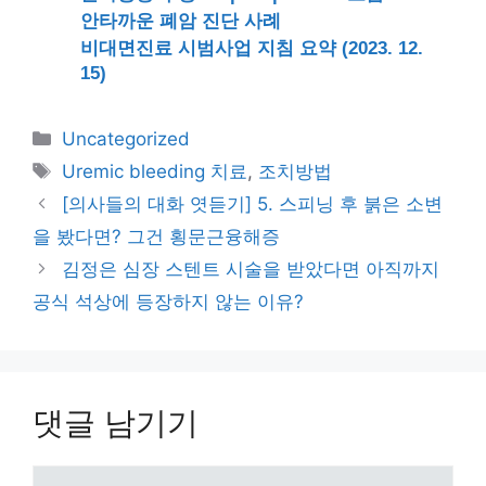
안타까운 폐암 진단 사례
비대면진료 시범사업 지침 요약 (2023. 12.
15)
카
Uncategorized
테
태
Uremic bleeding 치료
,
조치방법
고
그
[의사들의 대화 엿듣기] 5. 스피닝 후 붉은 소변
리
을 봤다면? 그건 횡문근융해증
김정은 심장 스텐트 시술을 받았다면 아직까지
공식 석상에 등장하지 않는 이유?
댓글 남기기
댓