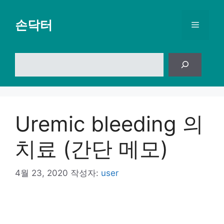
컨
텐
손닥터
메
츠
로
뉴
건
검
너
색
뛰
기
Uremic bleeding 의
치료 (간단 메모)
4월 23, 2020
작성자:
user