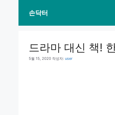
컨
텐
손닥터
츠
로
건
너
뛰
드라마 대신 책! 
기
5월 15, 2020
작성자:
user