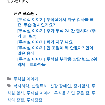
감사합니다.
관련 포스팅 :
[투석실 이야기] 투석실에서 자꾸 검사를 해
요. 무슨 검사인가요?
[투석실 이야기] 추가 투석 2시간 합시다. (추
가 UF 란?)
[투석실 이야기] 쥐가 자꾸 나요.
[투석실 이야기] 인 조절이 왜 안될까? 인이
많은 음식
[투석실 이야기] 투석실 부작용 상담 빈도 2위
약제 – 트라마돌
카
투석실 이야기
테
태
복지혜택
,
산정특례
,
신장 장애인
,
정기검사
,
투
고
그
석실 검사
,
투석실 이야기
,
투석을 하면 좋은 점
,
투
리
석의 장점
,
투석장점