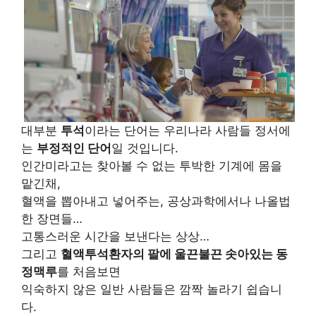
대부분
투석
이라는 단어는 우리나라 사람들 정서에
는
부정적인 단어
일 것입니다.
인간미라고는 찾아볼 수 없는 투박한 기계에 몸을
맡긴채,
혈액을 뽑아내고 넣어주는, 공상과학에서나 나올법
한 장면들…
고통스러운 시간을 보낸다는 상상…
그리고
혈액투석환자의 팔에 울끈불끈 솟아있는 동
정맥루
를 처음보면
익숙하지 않은 일반 사람들은 깜짝 놀라기 쉽습니
다.