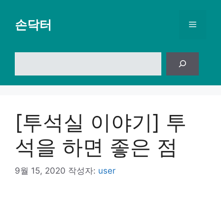
컨
텐
손닥터
메
츠
로
뉴
건
검
너
색
뛰
기
[투석실 이야기] 투
석을 하면 좋은 점
9월 15, 2020
작성자:
user