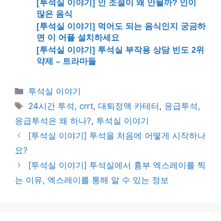
[투석실 이야기] 인 조절이 왜 안될까? 인이
많은 음식
[투석실 이야기] 먹어도 되는 음식인지 궁금하
면 이 어플 설치하세요
[투석실 이야기] 투석실 부작용 상담 빈도 2위
약제 – 트라마돌
카
투석실 이야기
테
태
24시간 투석
,
crrt
,
대퇴정맥 카테터
,
응급투석
,
고
그
응급투석은 왜 하나?
,
투석실 이야기
리
[투석실 이야기] 투석을 처음에 어떻게 시작하나
요?
[투석실 이야기] 투석실에서 흉부 엑스레이를 찍
는 이유, 엑스레이를 통해 알 수 있는 정보