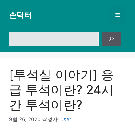
컨
텐
손닥터
메
츠
로
뉴
건
검
너
색
뛰
기
[투석실 이야기] 응
급 투석이란? 24시
간 투석이란?
9월 26, 2020
작성자:
user