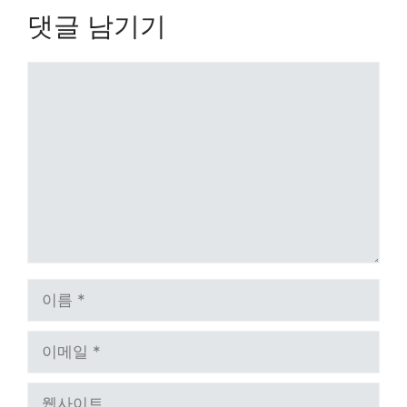
댓글 남기기
댓
글
이
름
이
메
일
웹