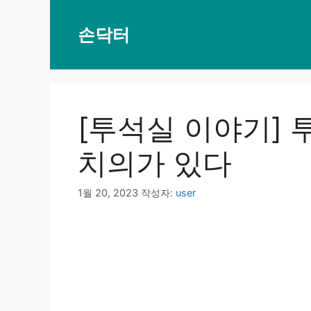
컨
텐
손닥터
츠
로
건
너
뛰
[투석실 이야기] 
기
치의가 있다
1월 20, 2023
작성자:
user