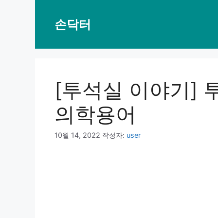
컨
텐
손닥터
츠
로
건
너
뛰
[투석실 이야기]
기
의학용어
10월 14, 2022
작성자:
user