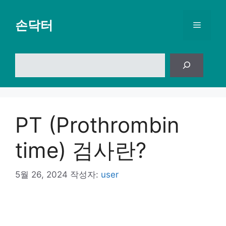
컨
텐
손닥터
메
츠
로
뉴
건
검
너
색
뛰
기
PT (Prothrombin
time) 검사란?
5월 26, 2024
작성자:
user