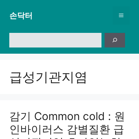
컨
텐
손닥터
메
츠
로
뉴
건
검
너
색
뛰
기
급성기관지염
감기 Common cold : 원
인바이러스 감별질환 급