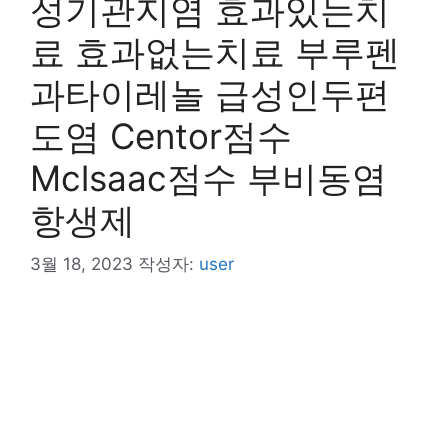
성기관지염 효과있는치
료 효과없는치료 부루펜
과타이레놀 급성인두편
도염 Centor점수
Mclsaac점수 부비동염
항생제
3월 18, 2023
작성자:
user