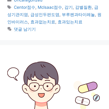
Uncategorized
테
태
Centor점수
,
Mclsaac점수
,
감기
,
감별질환
,
급
고
그
성기관지염
,
급성인두편도염
,
부루펜과타이레놀
,
원
리
인바이러스
,
효과없는치료
,
효과있는치료
댓글 남기기