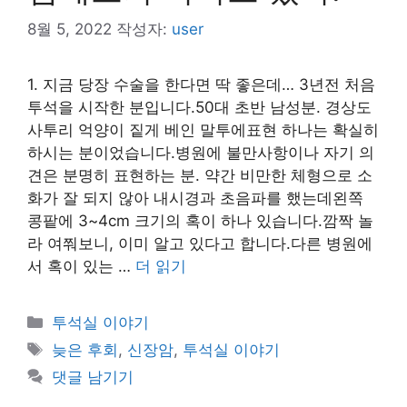
8월 5, 2022
작성자:
user
1. 지금 당장 수술을 한다면 딱 좋은데… 3년전 처음
투석을 시작한 분입니다.50대 초반 남성분. 경상도
사투리 억양이 짙게 베인 말투에표현 하나는 확실히
하시는 분이었습니다.병원에 불만사항이나 자기 의
견은 분명히 표현하는 분. 약간 비만한 체형으로 소
화가 잘 되지 않아 내시경과 초음파를 했는데왼쪽
콩팥에 3~4cm 크기의 혹이 하나 있습니다.깜짝 놀
라 여쭤보니, 이미 알고 있다고 합니다.다른 병원에
서 혹이 있는 …
더 읽기
카
투석실 이야기
테
태
늦은 후회
,
신장암
,
투석실 이야기
고
그
댓글 남기기
리