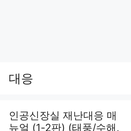
대응
인공신장실 재난대응 매
뉴얼 (1-2판) (태풍/수해,