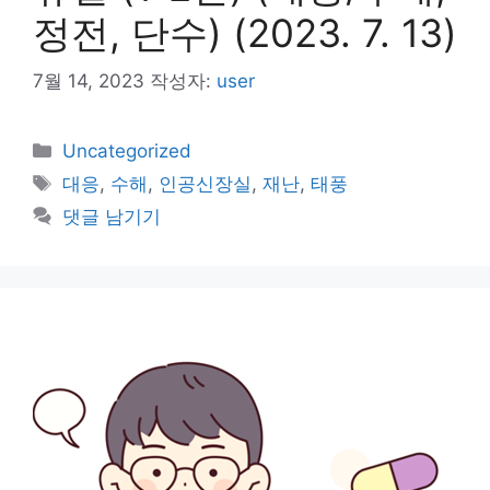
정전, 단수) (2023. 7. 13)
7월 14, 2023
작성자:
user
카
Uncategorized
테
태
대응
,
수해
,
인공신장실
,
재난
,
태풍
고
그
댓글 남기기
리