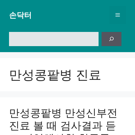
컨
텐
손닥터
메
츠
로
뉴
건
검
너
색
뛰
기
만성콩팥병 진료
만성콩팥병 만성신부전
진료 볼 때 검사결과 듣