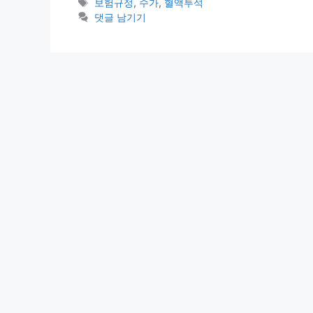
테
태
보험규정
,
수가
,
혈액투석
고
그
댓글 남기기
리