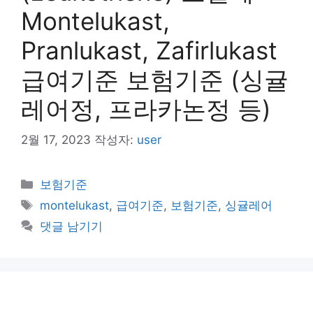
Montelukast,
Pranlukast, Zafirlukast
급여기준 보험기준 (싱귤
레어정, 프라카논정 등)
2월 17, 2023
작성자:
user
카
보험기준
테
태
montelukast
,
급여기준
,
보험기준
,
싱귤레어
고
그
댓글 남기기
리