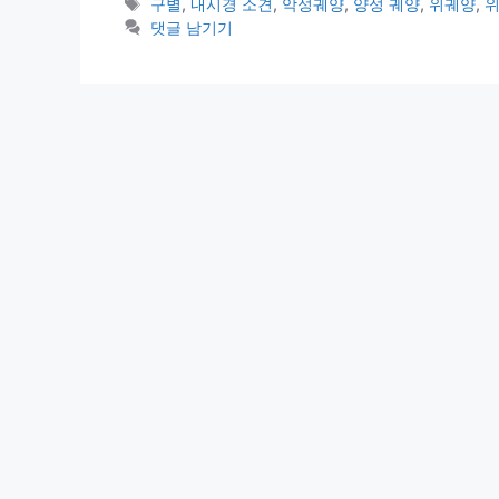
테
태
구별
,
내시경 소견
,
악성궤양
,
양성 궤양
,
위궤양
,
고
그
댓글 남기기
리