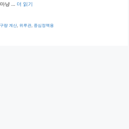
 마냥 …
더 읽기
구량 계산
,
위루관
,
중심정맥용