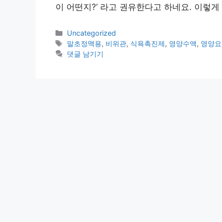
이 어떤지?’ 라고 권유한다고 하네요. 이렇게
카
Uncategorized
테
태
말초정맥용
,
비위관
,
식욕촉진제
,
영양수액
,
영양요
고
그
댓글 남기기
리