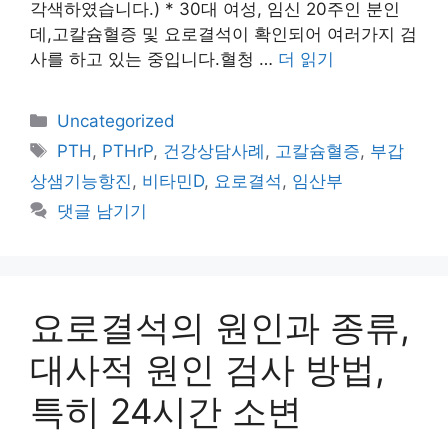
각색하였습니다.) * 30대 여성, 임신 20주인 분인
데,고칼슘혈증 및 요로결석이 확인되어 여러가지 검
사를 하고 있는 중입니다.혈청 …
더 읽기
카
Uncategorized
테
태
PTH
,
PTHrP
,
건강상담사례
,
고칼슘혈증
,
부갑
고
그
상샘기능항진
,
비타민D
,
요로결석
,
임산부
리
댓글 남기기
요로결석의 원인과 종류,
대사적 원인 검사 방법,
특히 24시간 소변