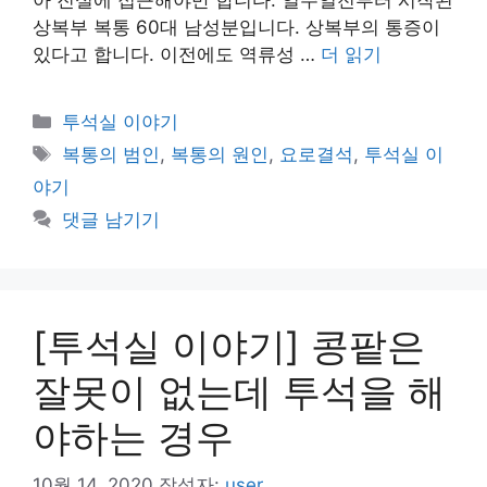
상복부 복통 60대 남성분입니다. 상복부의 통증이
있다고 합니다. 이전에도 역류성 …
더 읽기
카
투석실 이야기
테
태
복통의 범인
,
복통의 원인
,
요로결석
,
투석실 이
고
그
야기
리
댓글 남기기
[투석실 이야기] 콩팥은
잘못이 없는데 투석을 해
야하는 경우
10월 14, 2020
작성자:
user