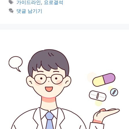
태
가이드라인
,
요로결석
고
그
댓글 남기기
리