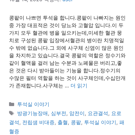
콩팥이 나쁘면 투석을 합니다.콩팥이 나빠지는 원인
중 가장 대표적은 것이 당뇨와 고혈압 입니다.이 두
가지 모두 혈관에 병을 일으키는데,미세한 혈관 뭉
치로 구성된 콩팥 입장에서혈관의 병이란 치명적일
수 밖에 없습니다.그 외에 사구체 신염이 많은 원인
을 차지하고 있습니다.결국 콩팥의 역할은 정수기와
같이 혈액을 걸러 남는 수분과 노폐물은 버리고,좋
은 것은 다시 받아들이는 기능을 합니다.정수기의
수많은 필터 역할을 하는 것이 사구체인데,수십만개
가 존재합니다.사구체는 …
더 읽기
카
투석실 이야기
테
태
방광기능장애
,
심부전
,
암전이
,
요관결석
,
요로
고
그
결석
,
전립샘 비대증
,
출혈
,
콩팥
,
투석실 이야기
,
패
리
혈증