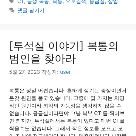
태
CT
,
급성 복통
,
복통
,
요로결석
,
응급실
,
장염
고
그
댓글 남기기
리
[투석실 이야기] 복통의
범인을 찾아라
5월 27, 2023
작성자:
user
복통은 정말 어렵습니다. 흔하게 생기는 증상이면서
온갖 원인을 품고 있습니다. 그중에 몇 가지는 치명
적인 원인이라 최악의 가능성을 생각하지 않을 수
없습니다. 응급실이라면야 그냥 복부 CT 를 찍어보
면 되지만, 투석실에서는 복통이 있다고 매번 CT를
찍을수도 없습니다. 그래서 작은 정보를 모으고 모
아 진실에 접근해야만 합니다. 일주일전부터 시작된