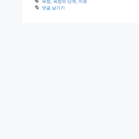
테
태
욕창
,
욕창의 단계
,
치료
고
그
댓글 남기기
리