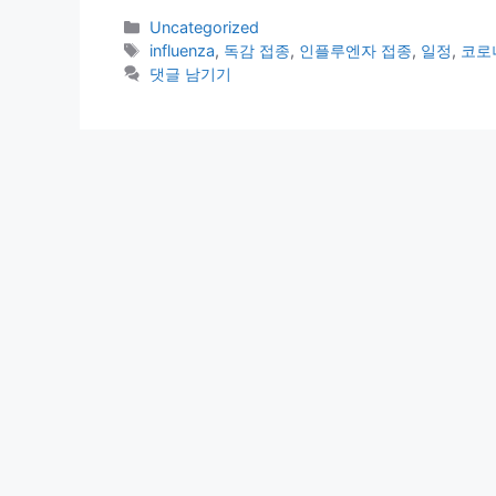
카
Uncategorized
테
태
influenza
,
독감 접종
,
인플루엔자 접종
,
일정
,
코로
고
그
댓글 남기기
리