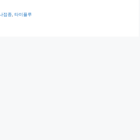
나접종
,
타미플루