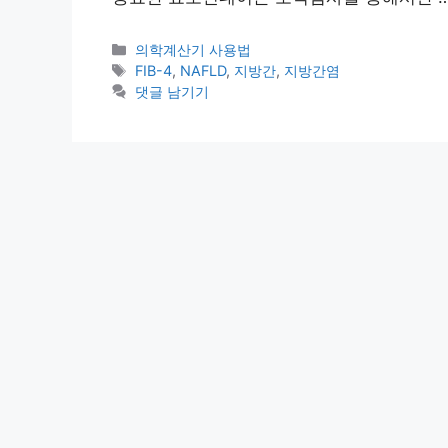
카
의학계산기 사용법
테
태
FIB-4
,
NAFLD
,
지방간
,
지방간염
고
그
댓글 남기기
리