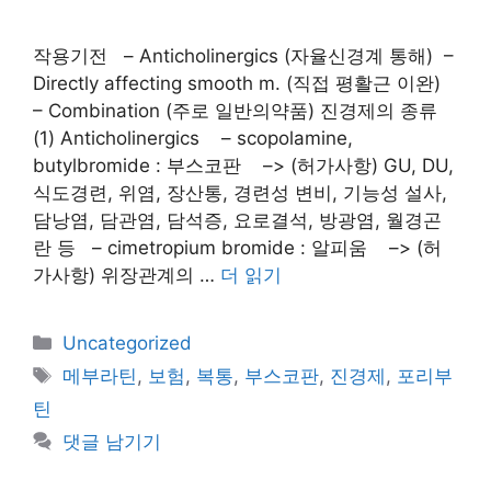
작용기전 – Anticholinergics (자율신경계 통해) –
Directly affecting smooth m. (직접 평활근 이완)
– Combination (주로 일반의약품) 진경제의 종류
(1) Anticholinergics – scopolamine,
butylbromide : 부스코판 –> (허가사항) GU, DU,
식도경련, 위염, 장산통, 경련성 변비, 기능성 설사,
담낭염, 담관염, 담석증, 요로결석, 방광염, 월경곤
란 등 – cimetropium bromide : 알피움 –> (허
가사항) 위장관계의 …
더 읽기
카
Uncategorized
테
태
메부라틴
,
보험
,
복통
,
부스코판
,
진경제
,
포리부
고
그
틴
리
댓글 남기기