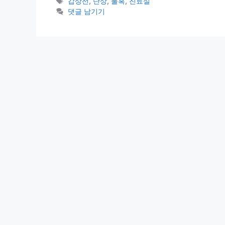
테
태
갑상선
,
단상
,
물혹
,
진료실
고
그
댓글 남기기
리