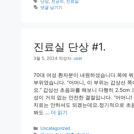
테
태
단상
,
전공의
,
진료실
고
그
댓글 남기기
리
진료실 단상 #1.
3월 5, 2024
작성자:
user
70대 여성 환자분이 내원하셨습니다.목에 
부위였습니다. “어머니, 이 부위는 갑상선 
요.” 갑상선 초음파를 해보니 다행히 2.5c
성이 거의 없는 안전한 결절입니다. “어머니
치료는 안하셔도 되겠는데요.정기적으로 초음
봐도 …
더 읽기
카
Uncategorized