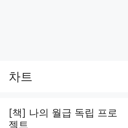
차트
[책] 나의 월급 독립 프로
젝트