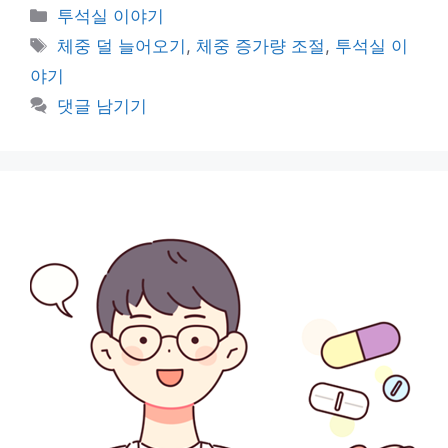
카
투석실 이야기
테
태
체중 덜 늘어오기
,
체중 증가량 조절
,
투석실 이
고
그
야기
리
댓글 남기기