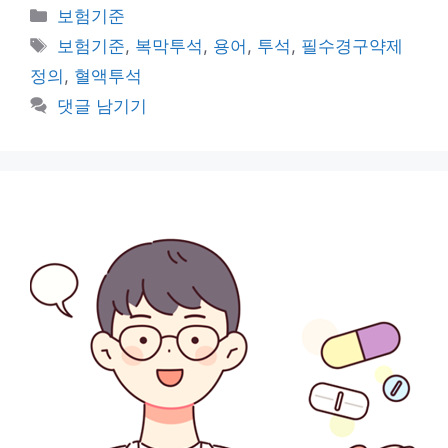
카
보험기준
테
태
보험기준
,
복막투석
,
용어
,
투석
,
필수경구약제
고
그
정의
,
혈액투석
리
댓글 남기기