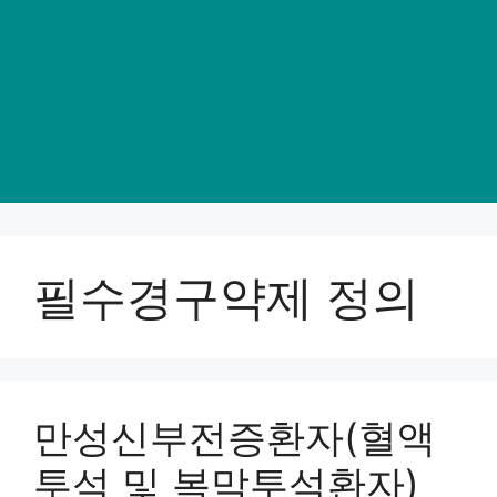
필수경구약제 정의
만성신부전증환자(혈액
투석 및 복막투석환자)