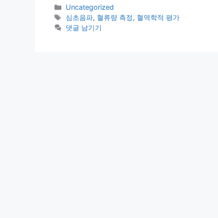
카
Uncategorized
테
태
심초음파
,
혈류량 측정
,
혈역학적 평가
고
그
댓글 남기기
리