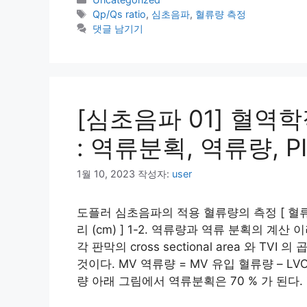
테
태
Qp/Qs ratio
,
심초음파
,
혈류량 측정
고
그
댓글 남기기
리
[심초음파 01] 혈역학
: 역류분획, 역류량, PI
1월 10, 2023
작성자:
user
도플러 심초음파의 적용 혈류량의 측정 [ 혈류량 
리 (cm) ] 1-2. 역류량과 역류 분획의 
각 판막의 cross sectional area 와 
것이다. MV 역류량 = MV 유입 혈류량 – LV
량 아래 그림에서 역류분획은 70 % 가 된다. * PISA