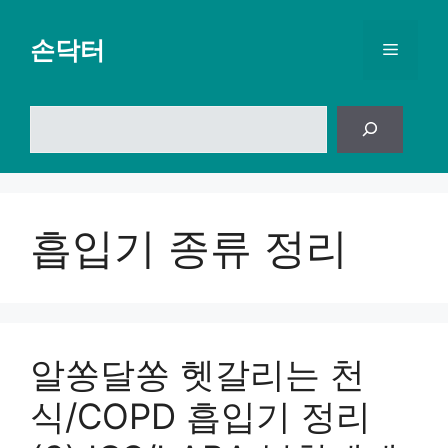
컨
텐
손닥터
메
츠
로
뉴
건
검
너
색
뛰
기
흡입기 종류 정리
알쏭달쏭 헷갈리는 천
식/COPD 흡입기 정리