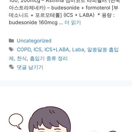
100, 200mcg – Asthma 심비코트 라피헬러 (한국
아스트라제네카) – budesonide + formoterol [부
데소니드 + 포르모테롤] (ICS + LABA) * 용량 :
budesonide 160mcg …
더 읽기
카
Uncategorized
테
태
COPD
,
ICS
,
ICS+LABA
,
Laba
,
알쏭달쏭 흡입
고
그
제
,
천식
,
흡입기 종류 정리
리
댓글 남기기