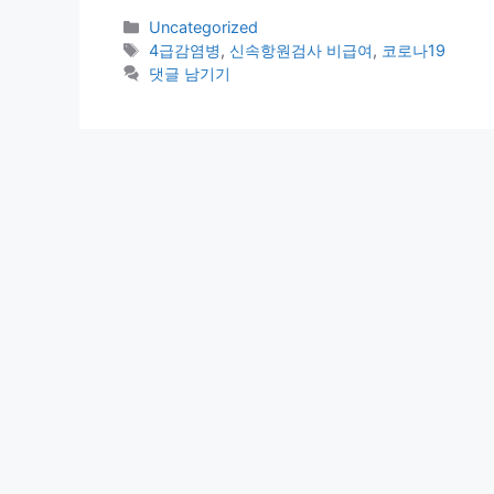
카
Uncategorized
테
태
4급감염병
,
신속항원검사 비급여
,
코로나19
고
그
댓글 남기기
리