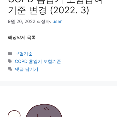
기준 변경 (2022. 3)
9월 20, 2022
작성자:
user
해당약제 목록
카
보험기준
테
태
COPD 흡입기 보험기준
고
그
댓글 남기기
리