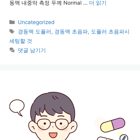
동맥 내중막 측정 두께 Normal …
더 읽기
카
Uncategorized
테
태
경동맥 도플러
,
경동맥 초음파
,
도플러 초음파시
고
그
세팅할 것
리
댓글 남기기