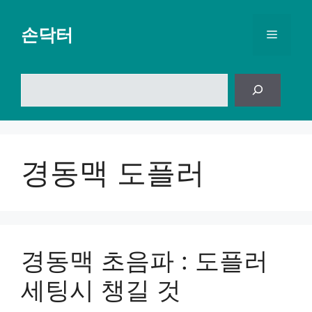
컨
텐
손닥터
메
츠
로
뉴
건
검
너
색
뛰
기
경동맥 도플러
경동맥 초음파 : 도플러
세팅시 챙길 것