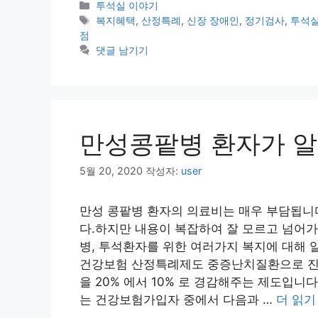
카
투석실 이야기
테
태
복지혜택
,
산정특례
,
신장 장애인
,
정기검사
,
투석실
고
그
점
리
댓글 남기기
만성콩팥병 환자가 알
5월 20, 2020
작성자:
user
만성 콩팥병 환자의 의료비는 매우 부담됩니다
다.하지만 내용이 복잡하여 잘 모르고 넘어
병, 투석환자를 위한 여러가지 복지에 대해
건강보험 산정특례제도 중증난치질환으로 진
을 20% 에서 10% 로 경감해주는 제도입니
는 건강보험가입자 중에서 다음과 …
더 읽기