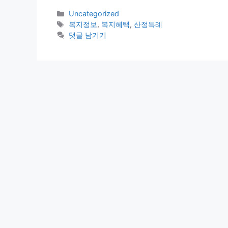
카
Uncategorized
테
태
복지정보
,
복지혜택
,
산정특례
고
그
댓글 남기기
리