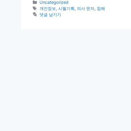
카
Uncategorized
테
태
개인정보
,
시월기획
,
의사 문자
,
침해
고
그
댓글 남기기
리