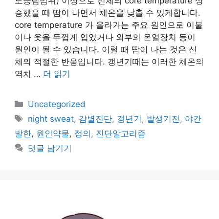
도중립범위) 이상으로 신체의 core temperature 상
승했을 때 땀이 나면서 체온을 낮출 수 있게합니다.
core temperature 가 올라가는 주요 원인으로 이불
이나 옷을 두껍게 입었거나 외부의 온열장치 등이
원인이 될 수 있습니다. 이럴 때 땀이 나는 것은 신
체의 적절한 반응입니다. 갱년기때는 이러한 체온의
역치 …
더 읽기
카
Uncategorized
테
태
night sweat
,
감별진단
,
갱년기
,
발생기전
,
야간
고
그
발한
,
원인약물
,
정의
,
진단알고리즘
리
댓글 남기기