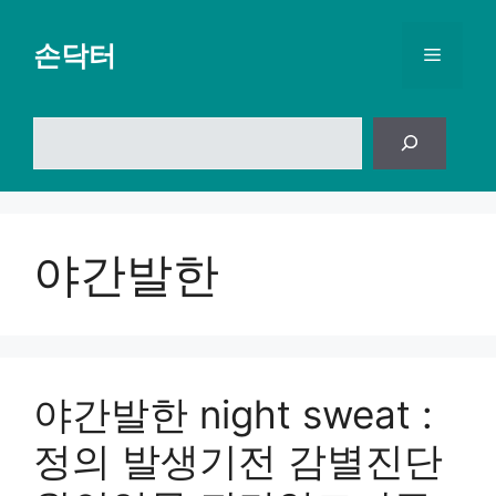
컨
텐
손닥터
메
츠
로
뉴
건
검
너
색
뛰
기
야간발한
야간발한 night sweat :
정의 발생기전 감별진단