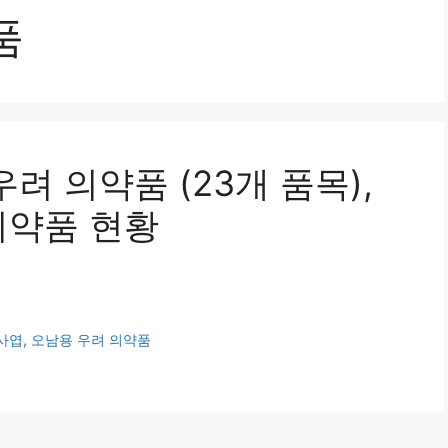
품
려 의약품 (23개 품목),
의약품 현황
사엽
,
오남용 우려 의약품