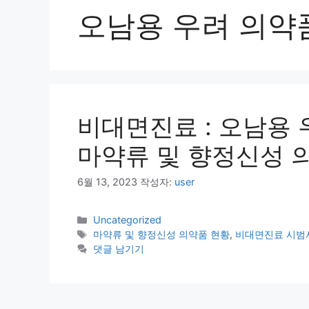
오남용 우려 의약
비대면진료 : 오남용 우
마약류 및 향정신성 
6월 13, 2023
작성자:
user
카
Uncategorized
테
태
마약류 및 향정신성 의약품 현황
,
비대면진료 시범
고
그
댓글 남기기
리