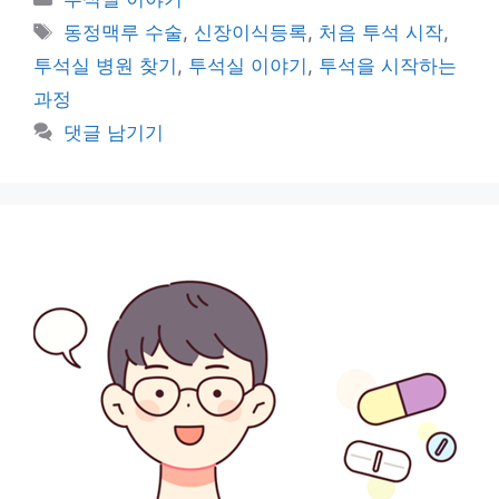
테
태
동정맥루 수술
,
신장이식등록
,
처음 투석 시작
,
고
그
투석실 병원 찾기
,
투석실 이야기
,
투석을 시작하는
리
과정
댓글 남기기