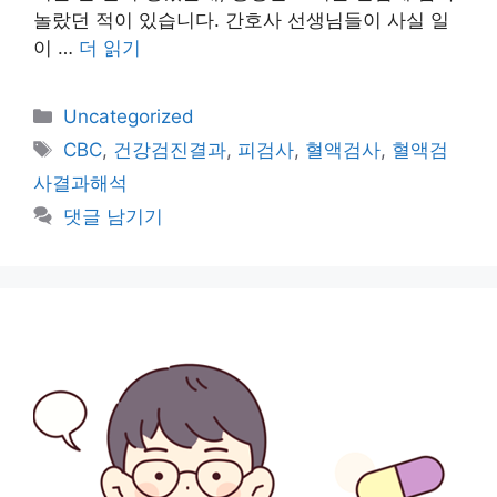
놀랐던 적이 있습니다. 간호사 선생님들이 사실 일
이 …
더 읽기
카
Uncategorized
테
태
CBC
,
건강검진결과
,
피검사
,
혈액검사
,
혈액검
고
그
사결과해석
리
댓글 남기기