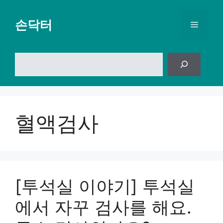
컨
텐
손닥터
메
츠
로
뉴
건
검
너
색
뛰
기
혈액검사
[투석실 이야기] 투석실
에서 자꾸 검사를 해요.