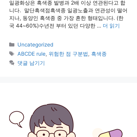
일광화상은 흑색종 발병과 2배 이상 연관된다고 합
니다. 말단흑색점흑색종 일광노출과 연관성이 떨어
지나, 동양인 흑색종 중 가장 흔한 형태입니다. (한
국 44~60%)수년전 부터 있던 다양한 …
더 읽기
카
Uncategorized
테
태
ABCDE rule
,
위험한 점 구분법
,
흑색종
고
그
댓글 남기기
리