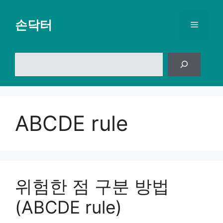
컨
텐
손닥터
메
츠
로
뉴
건
검
너
색
뛰
기
ABCDE rule
위험한 점 구분 방법
(ABCDE rule)