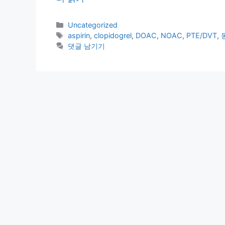
카
Uncategorized
테
태
aspirin
,
clopidogrel
,
DOAC
,
NOAC
,
PTE/DVT
,
고
그
댓글 남기기
리