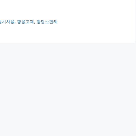
동시사용
,
항응고제
,
항혈소판제