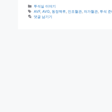
카
투석실 이야기
테
태
AVF
,
AVG
,
동정맥루
,
인조혈관
,
자가혈관
,
투석 준
고
그
댓글 남기기
리